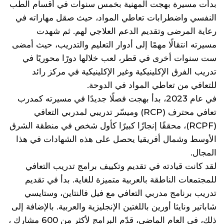
بدأت مسيرة بهجت المهنية بخمس سنوات في أقسام الطب
النفسي واضطرابات تعاطي المواد، حيث صقل مهاراته في
رعاية المرضى وتقديم الدعم العلاجي لهم. ثم شهدت
مسيرته انتقالًا مهمًا إلى أدوار التعليم والتدريب، حيث أمضى
ست سنوات أخرى في قطر، لعب خلالها دورًا محوريًا في
تدريب الفرق الإكلينيكية وغير الإكلينيكية في مركز رائد
للتعافي من تعاطي المواد في الدوحة.
في عام 2023، بدأ بهجت فصلًا جديدًا في مسيرته كمدرب
تعافي محترف (RCP) وميسّر تدريبي لمدربي التعافي
(RCPF)، محققًا إنجازًا كبيرًا كأول شخص في منطقة الشرق
الأوسط وشمال أفريقيا يحصل على هذه الشهادات في هذا
المجال.
لقد كانت قيادته في تقديم وتكييف برامج تدريب التعافي
للمجتمعات الناطقة بالعربية متميزة للغاية. بدأ في تقديم
تدريب برنامج مدربي التعافي مع فيل فالنتاين، وستايسي
شاباتير ونايثا أورين باللغتين الإنجليزية والعربية. بالإضافة إلى
ذلك، في العام الماضي، قدّم البرامج لأكثر من 600 مشارك ،