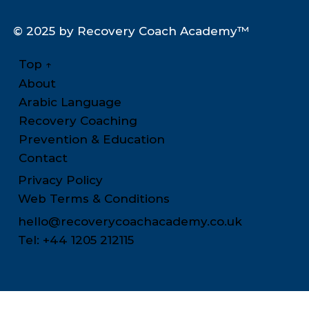
© 2025 by Recovery Coach Academy™
Top
↑
About
Arabic Language
Recovery Coaching
Prevention & Education
Contact
Privacy Policy
Web Terms & Conditions
hello@recoverycoachacademy.co.uk
Tel: +44 1205 212115