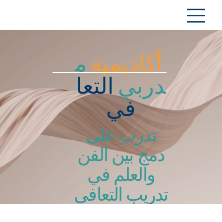
أكاديمية
م
دربي
التعا
في
تدرب على
دمج بين الفن
والعلم في
تدريب التعافي